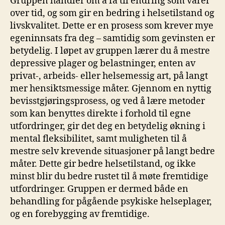
Gruppen handler om å få til endring som varer
over tid, og som gir en bedring i helsetilstand og
livskvalitet. Dette er en prosess som krever mye
egeninnsats fra deg – samtidig som gevinsten er
betydelig. I løpet av gruppen lærer du å mestre
depressive plager og belastninger, enten av
privat-, arbeids- eller helsemessig art, på langt
mer hensiktsmessige måter. Gjennom en nyttig
bevisstgjøringsprosess, og ved å lære metoder
som kan benyttes direkte i forhold til egne
utfordringer, gir det deg en betydelig økning i
mental fleksibilitet, samt muligheten til å
mestre selv krevende situasjoner på langt bedre
måter. Dette gir bedre helsetilstand, og ikke
minst blir du bedre rustet til å møte fremtidige
utfordringer. Gruppen er dermed både en
behandling for pågående psykiske helseplager,
og en forebygging av fremtidige.