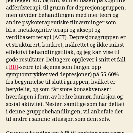
Jeg legger KiD og KiB, som er basert på kognitiv
adferdsterapi, til grunn for depresjonsgruppen,
men utvider behandlingen med mer teori og
andre psykoterapeutiske tilnærminger som
bl.a. metakognitiv terapi og aksept og
verdibasert terapi (ACT). Depresjonsgruppen er
et strukturert, konkret, målrettet og ikke minst
effektivt behandlingstiltak, og jeg kan vise til
gode resultater. Deltagere opplever i snitt et fall
i
BDI
-score (et skjema som fanger opp
symptomtrykket ved depresjoner) på 55-60%
fra begynnelse til slutt i gruppen, hvilket er
betydelig, og som får store konsekvenser i
hverdagen i form av bedre humør, funksjon og
sosial aktivitet. Nesten samtlige som har deltatt
i denne gruppebehandlingen, vil anbefale det
til andre i samme situasjon som dem selv.