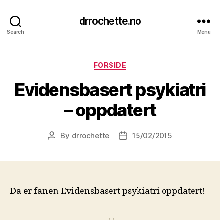
drrochette.no
Search
Menu
Categories
FORSIDE
Evidensbasert psykiatri
– oppdatert
By
drrochette
15/02/2015
Post
Post
author
date
Da er fanen Evidensbasert psykiatri oppdatert!