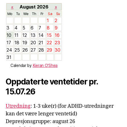
«
August 2026
»
Mo
Tu
We
Th
Fr
Sa
Su
1
2
3
4
5
6
7
8
9
10
11
12
13
14
15
16
17
18
19
20
21
22
23
24
25
26
27
28
29
30
31
Calendar by
Kieran O'Shea
Oppdaterte ventetider pr.
15.07.26
Utredning
: 1-3 uke(r) (for ADHD-utredninger
kan det være lenger ventetid)
Depresjonsgruppe: august 26